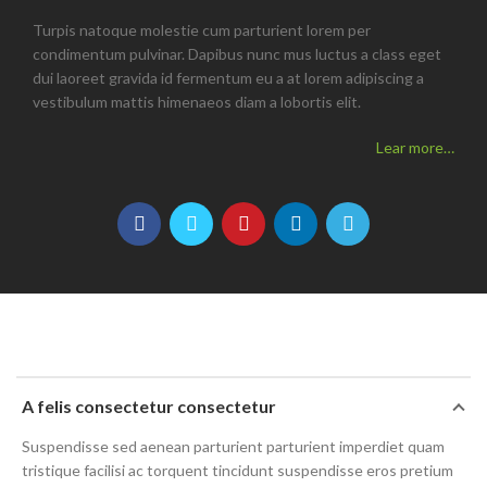
Turpis natoque molestie cum parturient lorem per
condimentum pulvinar. Dapibus nunc mus luctus a class eget
dui laoreet gravida id fermentum eu a at lorem adipiscing a
vestibulum mattis himenaeos diam a lobortis elit.
Lear more…
A felis consectetur consectetur
Suspendisse sed aenean parturient parturient imperdiet quam
tristique facilisi ac torquent tincidunt suspendisse eros pretium