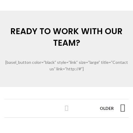
READY TO WORK WITH OUR
TEAM?
[basel_button color=”black” style=”link” size=”large” title=”Contact
us” link=”http://#”]
OLDER