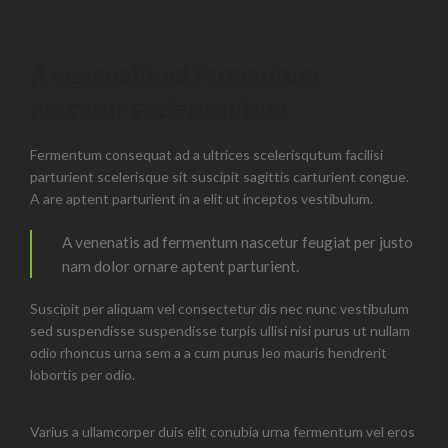
A venenatis ad fermentum
nascetur scelerisqutum
Fermentum consequat ad a ultrices scelerisqutum facilisi
parturient scelerisque sit suscipit sagittis carturient congue.
A are aptent parturient in a elit ut inceptos vestibulum.
A venenatis ad fermentum nascetur feugiat per justo
nam dolor ornare aptent parturient.
Suscipit per aliquam vel consectetur dis nec nunc vestibulum
sed suspendisse suspendisse turpis ullisi nisi purus ut nullam
odio rhoncus urna sem a a cum purus leo mauris hendrerit
lobortis per odio.
Varius a ullamcorper duis elit conubia urna fermentum vel eros